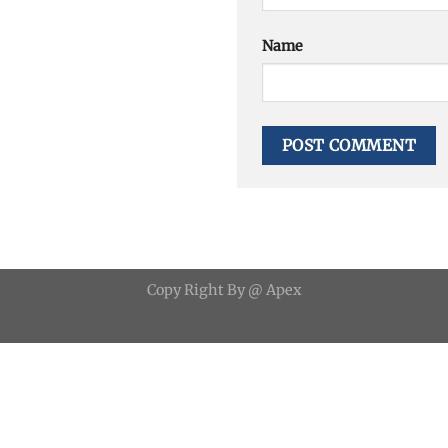
Name
Copy
Right
By
@ Apex