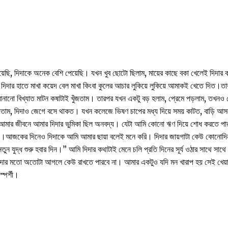
ছি, দিদাকে অনেক বেশি পেয়েছি। যখন খুব ছোটো ছিলাম, মায়ের কাছে বকা খেলেই দিদার কা
 দিদার হাতে মাখা কয়েদ বেল মাখা কিংবা কুলের আচার লুকিয়ে লুকিয়ে আমাকই খেতে দিত।ত
 বানানো বিখ্যাত মাটন কষাটাই খুঁজতাম। তারপর যখন একটু বড় হলাম, প্রেমে পড়লাম, তখন
ড়তাম, দিদাও জেগে বসে থাকত। যখন কলেজে ভিষণ চাপের মধ্য দিয়ে সময় কাটত, বাড়ি আসল
ম। আমার জীবনে আমার দিদার ভুমিকা ছিল অনবদ্য। যেটা আমি কোনো ঋণ দিয়ে শোধ করতে পা
াথী।আজকের দিনেও দিদাকে আমি আমার ছায়া বলেই মনে করি। দিদার জায়গাটা কেউ কোনোদি
ন যুদ্ধ শুরু হবার দিন।” আমি দিদার কথাটাই মেনে চলি প্রতি দিনের সূর্য ওঠার সাথে সাথ
 দিদার মতো অতোটা আগলে কেউ রাখতে পারবে না। আমার একটুও যদি মন খারাপ হয় সেই খেয়া
্পর্শী।