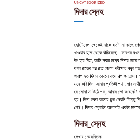
UNCATEGORIZED
দিদার স্নেহ
ছোটোবেলা থেকেই মাকে যতটা না কাছে পেয়ে
খাওয়ার হাত থেকে বাঁচিয়েছে। তারপর যখন
উপহার দিত, আমি সবার মধ্যে দিদার হাতে
যখন রাতের পর রাত জেগে পরীক্ষার পড়া প
খারাপ হত দিদার কোলে শুয়ে গল্প শুনতা
মনে করি দিদা আমার প্রতিটা পথ চলার স
রে সোনা মা উঠে পড়, আবার তো আরকেটা নতু
হয়। দিদা হয়ত আমায় জন্ম দেয়নি কিন্তুু
নেই। দিদার স্নেহটা আলাদাই একটা মর্মস্পস
দিদার_স্নেহ
লেখায় : অয়ন্তিকা