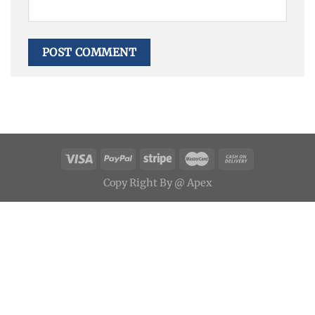
Copy
Right
By
@ Apex