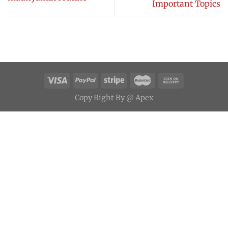
Important Topics
Copy
Right
By
@ Apex