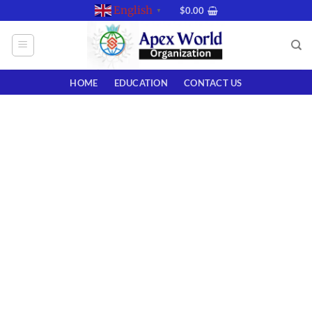
Skip
English
$
0.00
▼
to
content
HOME
EDUCATION
CONTACT US